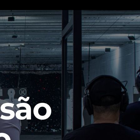
isão
o